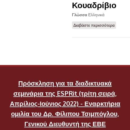
Κουαδρίβιο
Ελληνικά
Γλώσσα
Διαβάστε περισσότερα
για Κου
Πρόσκληση για τα διαδικτυακά
σεμινάρια της ESPRit (τρίτη σειρά,
Απρίλιος-Ιούνιος 2022) - Εναρκτήρια
ομιλία του Δρ. Φίλιπου Τσιμπόγλου,
Γενικού Διευθυντή της ΕΒΕ