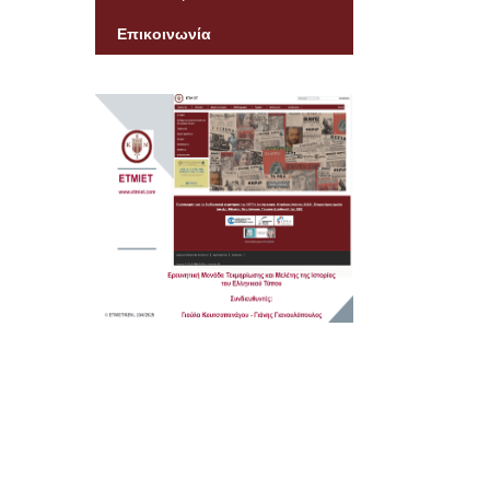
Μητρώο Δημοσιογρ
Επικοινωνία
Εκδοτών και Ανθρώ
Τύπου της Ελλαδική
Εξωελλαδικής Δημο
Σειρά Σεμιναρίων γι
του Περιοδικού Τύπ