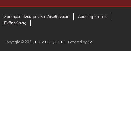
Χρήσιμες Ηλεκτρονικές Διευθύνσεις
Δραστηριότητες
Εκδηλώσεις
Copyright © 2026,
Ε.Τ.Μ.Ι.Ε.Τ./Κ.Ε.Ν.Ι.
. Powered by
AZ
.