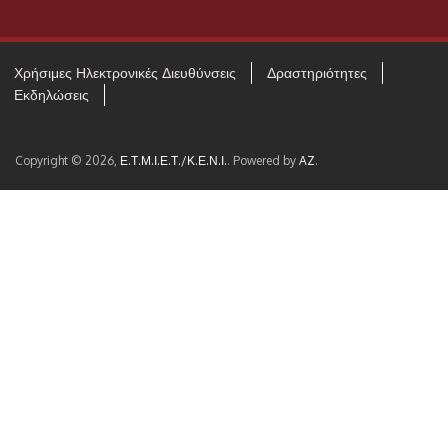
Χρήσιμες Ηλεκτρονικές Διευθύνσεις
Δραστηριότητες
Εκδηλώσεις
Copyright © 2026,
Ε.Τ.Μ.Ι.Ε.Τ./Κ.Ε.Ν.Ι.
. Powered by
AZ
.