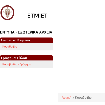
ETMIET
ΈΝΤΥΠΑ - ΕΞΩΤΕΡΙΚΆ ΑΡΧΕΊΑ
Συνθετικό Κείμενο
Κουαδρίβιο
Γράφημα Τίτλου
Κουαβρίδιο - Γράφημα
Είστε εδώ
Αρχική
» Κουαδρίβιο