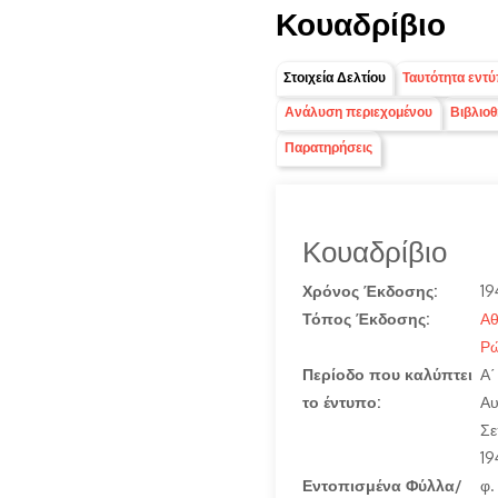
Κουαδρίβιο
Group1
Στοιχεία Δελτίου
Ταυτότητα εντ
(ενεργή καρτέλα)
Ανάλυση περιεχομένου
Βιβλιο
Παρατηρήσεις
Κουαδρίβιο
Χρόνος Έκδοσης:
19
Τόπος Έκδοσης:
Αθ
Ρ
Περίοδο που καλύπτει
Α΄
το έντυπο:
Αυ
Σε
19
Εντοπισμένα Φύλλα/
φ.