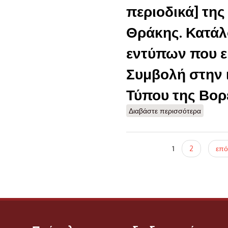
περιοδικά] της
Θράκης. Κατάλ
εντύπων που ε
Συμβολή στην 
Τύπου της Βορ
Διαβάστε περισσότερα
για Εφημ
Μακεδον
εντύπων
ιστορία
Σελίδες
1
2
επό