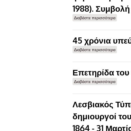
1988). Συμβολ
Διαβάστε περισσότερα
για εφη
εκδόθηκ
αλλού (
μυτιλην
45 χρόνια υπε
Διαβάστε περισσότερα
για 45 
Επετηρίδα του
Διαβάστε περισσότερα
για Επε
Λεσβιακός Τύπο
δημιουργοί το
1864 - 31 Μαρτί