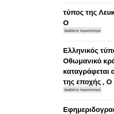
δημοσιο
εφημερι
τύπος της Λευκ
Ο
Διαβάστε περισσότερα
για τύπ
Ελληνικός τύπ
Οθωμανικό κρ
καταγράφεται 
της εποχής , Ο
Διαβάστε περισσότερα
για Ελλ
όπως κα
εποχής 
Εφημεριδογραφ