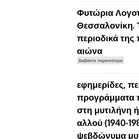
Φυτώρια Λογοτ
Θεσσαλονίκη. 
περιοδικά της
αιώνα
Διαβάστε περισσότερα
για Φυτ
Τα λογο
20ό αιώ
εφημερίδες, πε
προγράμματα 
στη μυτιλήνη ή
αλλού (1940-19
ψεβδώνυμα μυτ