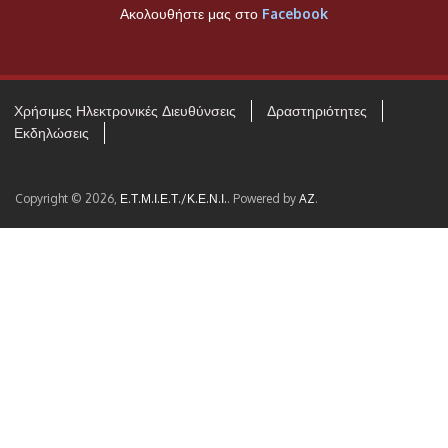
Ακολουθήστε μας στο
Facebook
Χρήσιμες Ηλεκτρονικές Διευθύνσεις
Δραστηριότητες
Εκδηλώσεις
Copyright © 2026,
Ε.Τ.Μ.Ι.Ε.Τ./Κ.Ε.Ν.Ι.
. Powered by
AZ
.