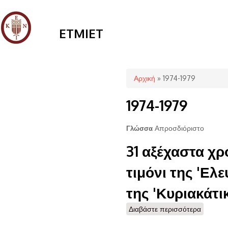
ETMIET
Είστε εδώ
Αρχική
» 1974-1979
1974-1979
Απροσδιόριστο
Γλώσσα
31 αξέχαστα χρ
τιμόνι της 'Ελ
της 'Κυριακάτι
Διαβάστε περισσότερα
για 31 α
'Ελευθερ