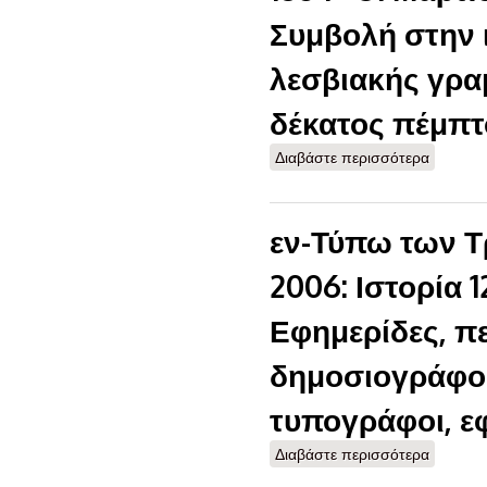
Συμβολή στην 
λεσβιακής γρα
δέκατος πέμπτ
Διαβάστε περισσότερα
για Λεσβ
(24 Αυγ
Συμβολή
γραμματ
εν-Τύπω των Τρ
2006: Ιστορία 
Εφημερίδες, πε
δημοσιογράφοι
τυπογράφοι, 
Διαβάστε περισσότερα
για εν-
Ιστορία 