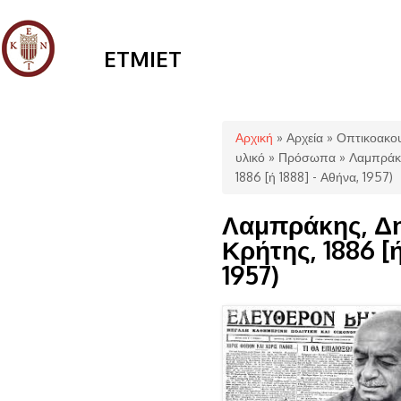
ETMIET
Είστε εδώ
Αρχική
»
Αρχεία
»
Οπτικοακου
υλικό
»
Πρόσωπα
» Λαμπράκη
1886 [ή 1888] - Αθήνα, 1957)
Λαμπράκης, Δη
Κρήτης, 1886 [ή
1957)