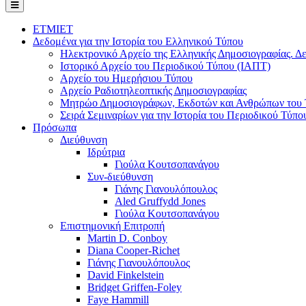
ΕΤΜΙΕΤ
Δεδομένα για την Ιστορία του Ελληνικού Τύπου
Ηλεκτρονικό Αρχείο της Ελληνικής Δημοσιογραφίας. Δε
Ιστορικό Αρχείο του Περιοδικού Τύπου (ΙΑΠΤ)
Αρχείο του Ημερήσιου Τύπου
Αρχείο Ραδιοτηλεοπτικής Δημοσιογραφίας
Μητρώο Δημοσιογράφων, Εκδοτών και Ανθρώπων του Τ
Σειρά Σεμιναρίων για την Ιστορία του Περιοδικού Τύπο
Πρόσωπα
Διεύθυνση
Ιδρύτρια
Γιούλα Κουτσοπανάγου
Συν-διεύθυνση
Γιάνης Γιανουλόπουλος
Aled Gruffydd Jones
Γιούλα Κουτσοπανάγου
Επιστημονική Επιτροπή
Martin D. Conboy
Diana Cooper-Richet
Γιάνης Γιανουλόπουλος
David Finkelstein
Bridget Griffen-Foley
Faye Hammill