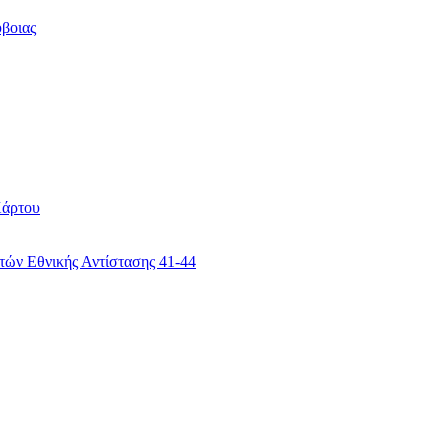
βοιας
Χάρτου
ών Εθνικής Αντίστασης 41-44