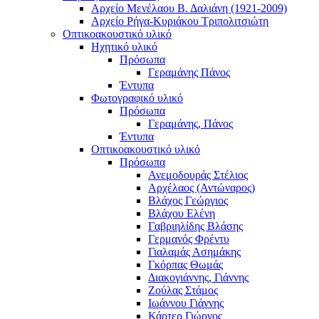
Αρχείο Μενέλαου Β. Δαλιάνη (1921-2009)
Αρχείο Ρήγα-Κυριάκου Τριπολιτσιώτη
Οπτικοακουστικό υλικό
Ηχητικό υλικό
Πρόσωπα
Γεραμάνης Πάνος
Έντυπα
Φωτογραφικό υλικό
Πρόσωπα
Γεραμάνης, Πάνος
Έντυπα
Οπτικοακουστικό υλικό
Πρόσωπα
Ανεμοδουράς Στέλιος
Αρχέλαος (Αντώναρος)
Βλάχος Γεώργιος
Βλάχου Ελένη
Γαβριηλίδης Βλάσης
Γερμανός Φρέντυ
Γιαλαμάς Ασημάκης
Γκόρπας Θωμάς
Διακογιάννης, Γιάννης
Ζούλας Στάμος
Ιωάννου Γιάννης
Κάρτερ Γιώργος