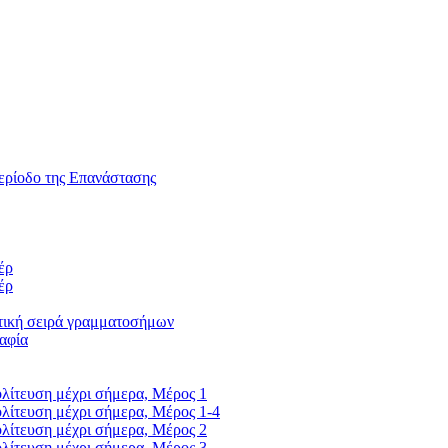
ερίοδο της Επανάστασης
έρ
έρ
τική σειρά γραμματοσήμων
αφία
λίτευση μέχρι σήμερα, Μέρος 1
λίτευση μέχρι σήμερα, Μέρος 1-4
λίτευση μέχρι σήμερα, Μέρος 2
λίτευση μέχρι σήμερα, Μέρος 3