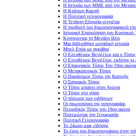
Η Ιστορία των ΜΜΕ από την Μεταπο
Η Κρίσιμη Καμπή
Η Πολιτική γελοιογραφία
Η Τετάρτη Εξουσία γεννιέται
Η προβολή του δημοσιογραφικού επ
Ιστορική Επισκόπηση του Κρητικού
Κυνηγώντας τη Μεγάλη Ιδέα
Μια βιβλιοθήκη μοναδική ιστορία
Μπελ Επόκ με αγκάθια
Ο Ελευθέριος Βενιζέλος και ο Τύπος
Ο Ελευθέριος Βενιζέλος, εκδότης κ
Ο Επαρχιακός Τύπος Του 19ου αιών
Ο Μετακατοχικός Τύπος
Ο Παράνομος Τύπος της Κατοχής
Ο Σατιρικός Τύπος
Ο Τύπος μπαίνει στον Αγώνα
Ο Τύπος στο γύψο
Ο πόλεμος των ειδήσεων
Οι πρωτοπόροι της τυπογραφίας
Περιοδικός Τύπος του 19ου αιώνα
Πολεμώντας την ξενοκρατία
Πολιτική Γελοιογραφία
Το 24ωρο μιας είδησης
Το έργο του δημοσιογράφου στην τηλ