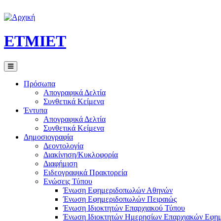
ETMIET
Πρόσωπα
Απογραφικά Δελτία
Συνθετικά Κείμενα
Έντυπα
Απογραφικά Δελτία
Συνθετικά Κείμενα
Δημοσιογραφία
Δεοντολογία
Διακίνηση/Κυκλοφορία
Διαφήμιση
Ειδεογραφικά Πρακτορεία
Ενώσεις Τύπου
Ένωση Εφημεριδοπωλών Αθηνών
Ένωση Εφημεριδοπωλών Πειραιώς
Ένωση Ιδιοκτητών Επαρχιακού Τύπου
Ένωση Ιδιοκτητών Ημερησίων Επαρχιακών Εφη