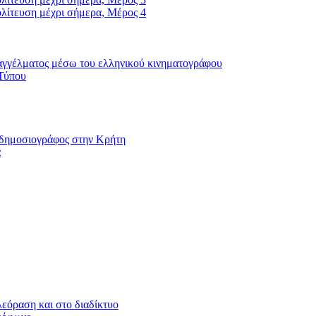
λίτευση μέχρι σήμερα, Μέρος 4
αγγέλματος μέσω του ελληνικού κινηματογράφου
 Τύπου
ι δημοσιογράφος στην Κρήτη
α
εόραση και στο διαδίκτυο