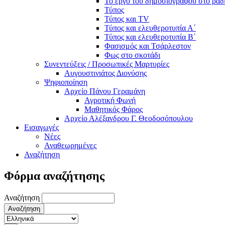
Το έργο του δημοσιογράφου στο ρα
Τύπος
Τύπος και TV
Τύπος και ελευθεροτυπία Α΄
Τύπος και ελευθεροτυπία Β΄
Φασισμός και Τσάρλεστον
Φως στο σκοτάδι
Συνεντεύξεις / Προσωπικές Μαρτυρίες
Αυγουστινιάτος Διονύσης
Ψηφιοποίηση
Αρχείο Πάνου Γεραμάνη
Αγροτική Φωνή
Μαθητικός Φάρος
Αρχείο Αλέξανδρου Γ. Θεοδοσόπουλου
Εισαγωγές
Νέες
Αναθεωρημένες
Αναζήτηση
Φόρμα αναζήτησης
Αναζήτηση