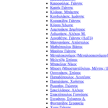
Καιροφύλας, Γιάννης
Καψής Γιάννης
Κλάρας, Μπάμπης
Κονδυλάκης, Ιωάννης
Κυριακίδης Γιάννης
Κύρου Άδωνις
Λαμπράκης Δημήτριος
Λιδωρίκης, Αλέκος Μ.
Λογοθέτης, Γιάννης (ΛοΓό)
Μαγγανάρης, Απόστολος
Μαθιόπουλος Βάσος
Μαρίνος Γιάννης
Μεγαλοκονόμος [Μεγαλοοικονόμου]
Μελετζής Σπύρος
Μπακόλας Νίκος
Μποστ (Μποσταντζόγλου, Μέντης / 
Ορνεράκης, Σπύρος
Παπαδόπουλος, Λευτέρης
Πασαλάρης, Χρήστος
Ρωμαίος, Γιώργος
Σακελλάριος, Αλέκος
Στακτόπουλος Γρηγόρης
Στεφάνου, Στέφανος Δ.
Φυντανίδης Σεραφείμ
Χορν Γιάννης