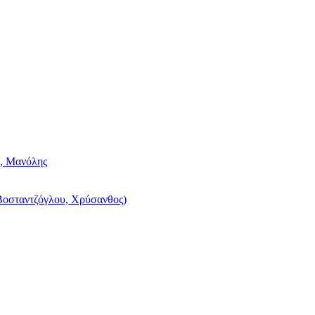
, Μανόλης
Βοσταντζόγλου, Χρύσανθος)