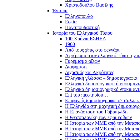
Χριστοδούλου Βασίλης
Έντυπα
Ελληνόπουλο
Εστία
Πανσπουδαστική
Ιστορία του Ελληνικού Τύπου
100 Χρόνια ΕΣΗΕΑ
1900
Από τους χίπις στο φεγγάρι
Αφιέρωμα στον ελληνικό Τύπο την π
Γκρέμισμα αξιών
Διαφήμιση
Διχασμός και Ακρότητες
Ελληνική γλώσσα – δημοσιογραφία
Ελληνικό δημοσιογραφικό ντοκιμαντ
Ελληνικό δημοσιογραφικό ντοκιμαντ
Επί του πιεστηρίου…
Επιφανείς δημοσιογράφοι σε συλλεκ
Η Ελληνίδα στη μαχητική δημοσιογρ
Η Επανάσταση του Γαβριηλίδη
Η Θεσσαλονίκη των εφημερίδων
Η Ιστορία των ΜΜΕ από την Μεταπο
Η Ιστορία των ΜΜΕ από την Μεταπο
Η Ιστορία των ΜΜΕ από την Μεταπο
Η Ιστορία των ΜΜΕ από την Μεταπο