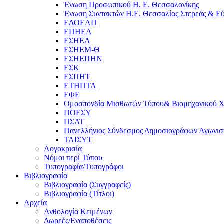
Ένωση Προσωπικού Η. Ε. Θεσσαλονίκης
Ένωση Συντακτών Η.Ε. Θεσσαλίας Στερεάς & Εύ
ΕΔΟΕΑΠ
ΕΠΗΕΑ
ΕΣΗΕΑ
ΕΣΗΕΜ-Θ
ΕΣΗΕΠΗΝ
ΕΣΚ
ΕΣΠΗΤ
ΕΤΗΠΤΑ
ΕΦΕ
Ομοσπονδία Μισθωτών Τύπου& Βιομηχανικού 
ΠΟΕΣΥ
ΠΣΑΤ
Πανελλήνιος Σύνδεσμος Δημοσιογράφων Αγωνιστ
ΤΑΙΣΥΤ
Λογοκρισία
Νόμοι περί Τύπου
Τυπογραφία/Τυπογράφοι
Βιβλιογραφία
Βιβλιογραφία (Συγγραφείς)
Βιβλιογραφία (Τίτλοι)
Αρχεία
Ανθολογία Κειμένων
Δωρεές/Εναποθέσεις